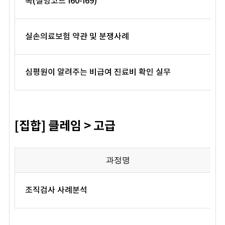
복(질병코드 I60-I69)
실손의료보험 약관 및 분쟁사례
심평원이 알려주는 비급여 진료비 확인 실무
[집합] 클레임 > 고급
과정명
조직검사 사례분석