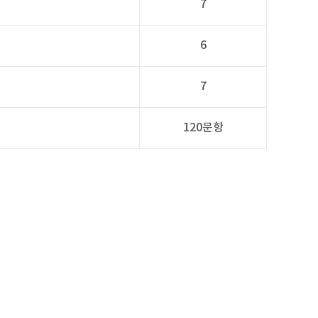
7
6
7
120문항