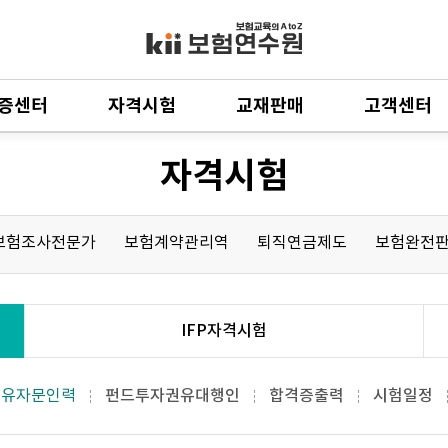
증센터
자격시험
교재판매
고객센터
자격시험
보험조사전문가
보험계약관리역
퇴직연금제도
보험완전
IFP자격시험
권유자문인력
펀드투자권유대행인
합격증출력
시험일정