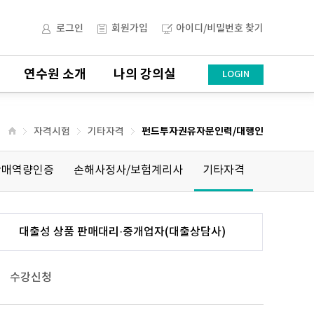
로그인
회원가입
아이디/비밀번호 찾기
연수원 소개
나의 강의실
LOGIN
자격시험
기타자격
펀드투자권유자문인력/대행인
판매역량인증
손해사정사/보험계리사
기타자격
대출성 상품 판매대리·중개업자(대출상담사)
수강신청