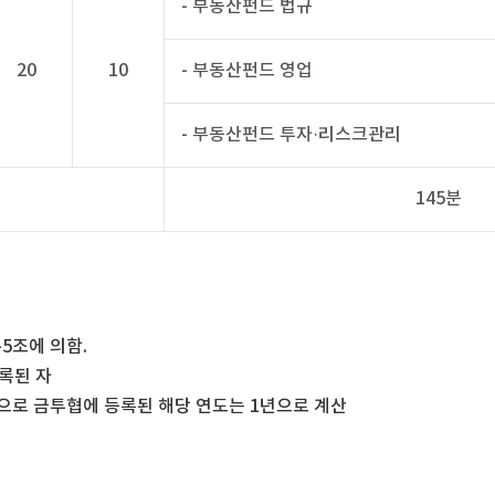
- 부동산펀드 법규
20
10
- 부동산펀드 영업
- 부동산펀드 투자·리스크관리
145분
5조에 의함.
록된 자
력으로 금투협에 등록된 해당 연도는 1년으로 계산