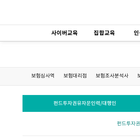
사이버교육
집합교육
인
보험심사역
보험대리점
보험조사분석사
펀드투자권유자문인력/대행인
펀드투자