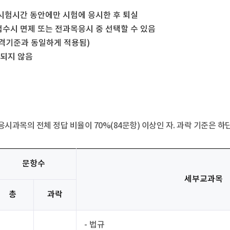
시험시간 동안에만 시험에 응시한 후 퇴실
수시 면제 또는 전과목응시 중 선택할 수 있음
합격기준과 동일하게 적용됨)
정되지 않음
응시과목의 전체 정답 비율이 70%(84문항) 이상인 자. 과락 기준은 하
문항수
세부교과목
총
과락
- 법규