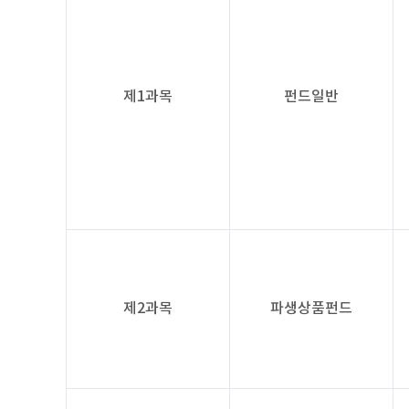
제1과목
펀드일반
제2과목
파생상품펀드