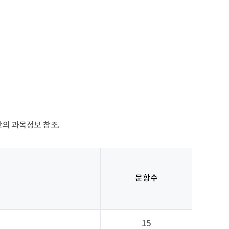
단의 과목정보 참조.
문항수
15