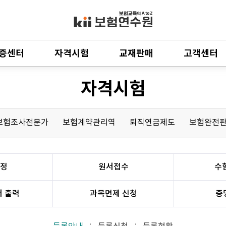
증센터
자격시험
교재판매
고객센터
자격시험
보험조사전문가
보험계약관리역
퇴직연금제도
보험완전
정
원서접수
수
 출력
과목면제 신청
증