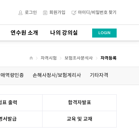
로그인
회원가입
아이디/비밀번호 찾기
연수원 소개
나의 강의실
LOGIN
자격시험
보험조사분석사
자격등록
판매역량인증
손해사정사/보험계리사
기타자격
험표 출력
합격자발표
명서발급
교육 및 교재