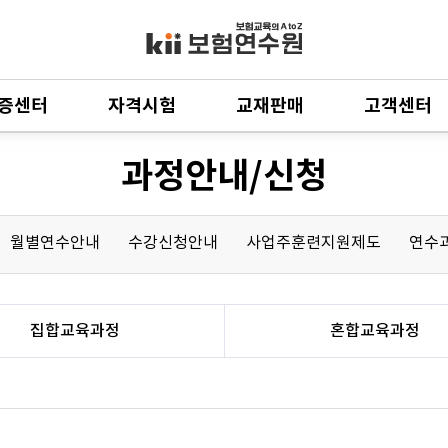
증센터
자격시험
교재판매
고객센터
과정안내/신청
월별연수안내
수강신청안내
사업주훈련지원제도
연수과
집합교육과정
혼합교육과정