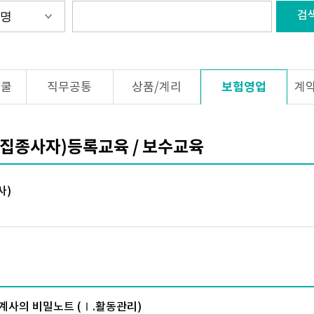
검
보험영업
스쿨
직무공통
상품/계리
계
모집종사자)등록교육 / 보수교육
사)
) 설계사의 비밀노트 (Ⅰ.활동관리)