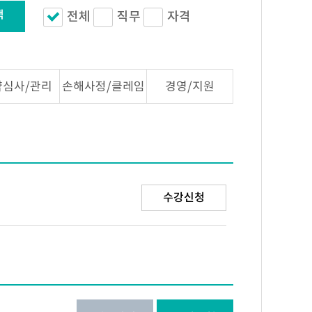
색
전체
직무
자격
약심사/관리
손해사정/클레임
경영/지원
수강신청