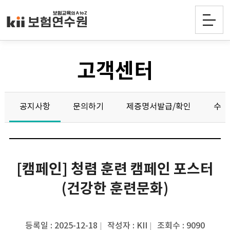
고객센터
공지사항
문의하기
제증명서발급/확인
수강
[캠페인] 청렴 훈련 캠페인 포스터
(건강한 훈련문화)
등록일 : 2025-12-18
작성자 : KII
조회수 : 9090